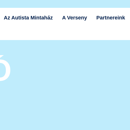
Az Autista Mintaház
A Verseny
Partnereink
Ó