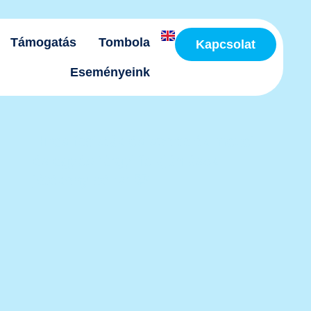
Támogatás
Tombola
Kapcsolat
Eseményeink
Híres focisták és sportolók mezei
és egyéb tárgyi felajánlások
jótékony célra! 🩵