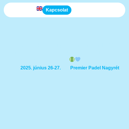
Kapcsolat
Az első jótékonysági padelverseny, ahol több,
mint 3.672.171 Ft-ot gyűjtöttünk a Tábitha
Gyermekhospice Háznak
2025. június 26-27.
Premier Padel Nagyrét