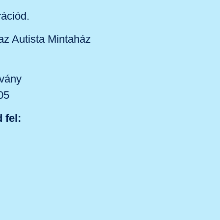
ációd.
az Autista Mintaház
tvány
05
fel: