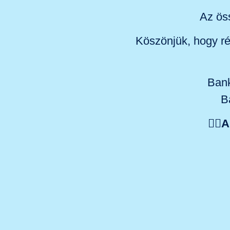
Az ös
Köszönjük, hogy ré
Bank
B
✍🏼