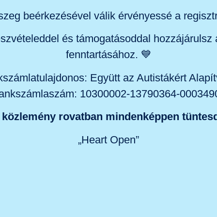
szeg beérkezésével válik érvényessé a regisztr
szvételeddel és támogatásoddal hozzájárulsz 
fenntartásához. 💙
számlatulajdonos: Együtt az Autistákért Alapí
ankszámlaszám: 10300002-13790364-000349
A közlemény rovatban mindenképpen tüntesd 
„Heart Open”